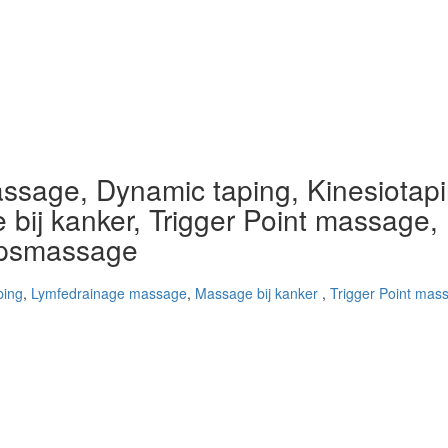
sage, Dynamic taping, Kinesiotapi
ij kanker, Trigger Point massage,
apsmassage
ping
,
Lymfedrainage massage
,
Massage bij kanker
,
Trigger Point mas