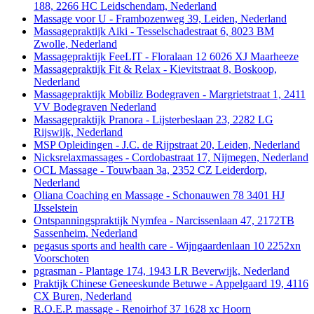
188, 2266 HC Leidschendam, Nederland
Massage voor U - Frambozenweg 39, Leiden, Nederland
Massagepraktijk Aiki - Tesselschadestraat 6, 8023 BM
Zwolle, Nederland
Massagepraktijk FeeLIT - Floralaan 12 6026 XJ Maarheeze
Massagepraktijk Fit & Relax - Kievitstraat 8, Boskoop,
Nederland
Massagepraktijk Mobiliz Bodegraven - Margrietstraat 1, 2411
VV Bodegraven Nederland
Massagepraktijk Pranora - Lijsterbeslaan 23, 2282 LG
Rijswijk, Nederland
MSP Opleidingen - J.C. de Rijpstraat 20, Leiden, Nederland
Nicksrelaxmassages - Cordobastraat 17, Nijmegen, Nederland
OCL Massage - Touwbaan 3a, 2352 CZ Leiderdorp,
Nederland
Oliana Coaching en Massage - Schonauwen 78 3401 HJ
IJsselstein
Ontspanningspraktijk Nymfea - Narcissenlaan 47, 2172TB
Sassenheim, Nederland
pegasus sports and health care - Wijngaardenlaan 10 2252xn
Voorschoten
pgrasman - Plantage 174, 1943 LR Beverwijk, Nederland
Praktijk Chinese Geneeskunde Betuwe - Appelgaard 19, 4116
CX Buren, Nederland
R.O.E.P. massage - Renoirhof 37 1628 xc Hoorn