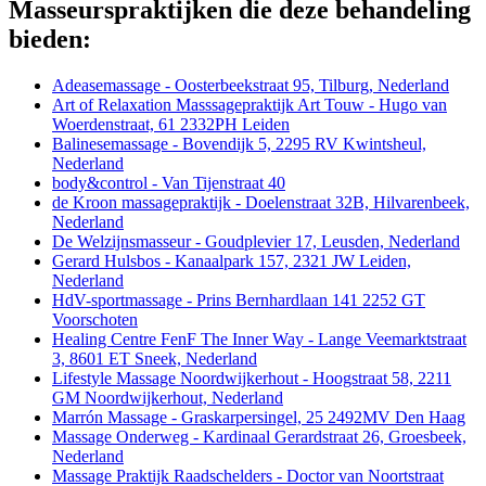
Masseurspraktijken die deze behandeling
bieden:
Adeasemassage - Oosterbeekstraat 95, Tilburg, Nederland
Art of Relaxation Masssagepraktijk Art Touw - Hugo van
Woerdenstraat, 61 2332PH Leiden
Balinesemassage - Bovendijk 5, 2295 RV Kwintsheul,
Nederland
body&control - Van Tijenstraat 40
de Kroon massagepraktijk - Doelenstraat 32B, Hilvarenbeek,
Nederland
De Welzijnsmasseur - Goudplevier 17, Leusden, Nederland
Gerard Hulsbos - Kanaalpark 157, 2321 JW Leiden,
Nederland
HdV-sportmassage - Prins Bernhardlaan 141 2252 GT
Voorschoten
Healing Centre FenF The Inner Way - Lange Veemarktstraat
3, 8601 ET Sneek, Nederland
Lifestyle Massage Noordwijkerhout - Hoogstraat 58, 2211
GM Noordwijkerhout, Nederland
Marrón Massage - Graskarpersingel, 25 2492MV Den Haag
Massage Onderweg - Kardinaal Gerardstraat 26, Groesbeek,
Nederland
Massage Praktijk Raadschelders - Doctor van Noortstraat