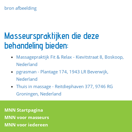
bron afbeelding
Masseurspraktijken die deze
behandeling bieden:
Massagepraktijk Fit & Relax - Kievitstraat 8, Boskoop,
Nederland
pgrasman - Plantage 174, 1943 LR Beverwijk,
Nederland
Thuis in massage - Reitdiephaven 377, 9746 RG
Groningen, Nederland
MNN Startpagina
MNN voor masseurs
MNN voor iedereen