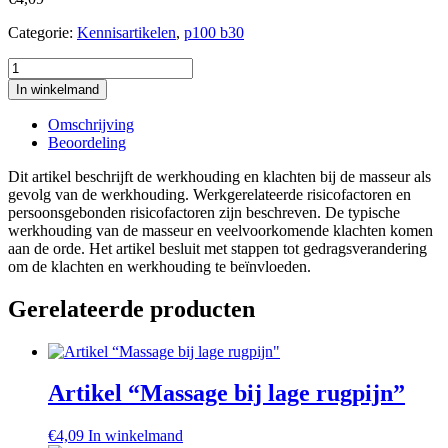
Categorie:
Kennisartikelen
,
p100 b30
Artikel
"Werkhouding
In winkelmand
en
klachten
Omschrijving
van
Beoordeling
de
masseur"
Dit artikel beschrijft de werkhouding en klachten bij de masseur als
aantal
gevolg van de werkhouding. Werkgerelateerde risicofactoren en
persoonsgebonden risicofactoren zijn beschreven. De typische
werkhouding van de masseur en veelvoorkomende klachten komen
aan de orde. Het artikel besluit met stappen tot gedragsverandering
om de klachten en werkhouding te beïnvloeden.
Gerelateerde producten
Artikel “Massage bij lage rugpijn”
€
4,09
In winkelmand