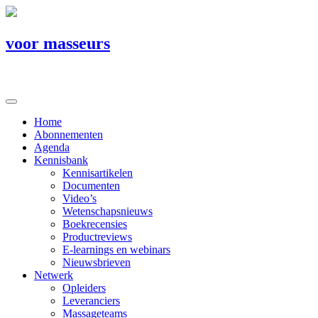
voor masseurs
Home
Abonnementen
Agenda
Kennisbank
Kennisartikelen
Documenten
Video’s
Wetenschapsnieuws
Boekrecensies
Productreviews
E-learnings en webinars
Nieuwsbrieven
Netwerk
Opleiders
Leveranciers
Massageteams