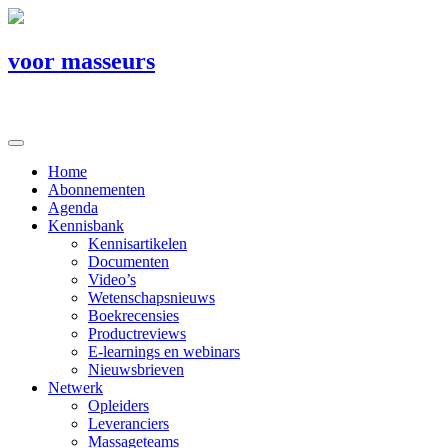
voor masseurs
Home
Abonnementen
Agenda
Kennisbank
Kennisartikelen
Documenten
Video’s
Wetenschapsnieuws
Boekrecensies
Productreviews
E-learnings en webinars
Nieuwsbrieven
Netwerk
Opleiders
Leveranciers
Massageteams