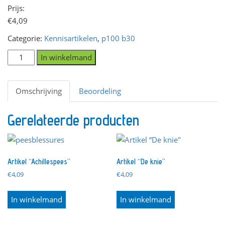
Prijs:
€
4,09
Categorie:
Kennisartikelen
,
p100 b30
Artikel
In winkelmand
“Innovatieve
krachttraining:
Omschrijving
Beoordeling
occlusietraining
en
Gerelateerde producten
vliegwieltraining"
aantal
Artikel “Achillespees”
Artikel “De knie”
€
4,09
€
4,09
In winkelmand
In winkelmand