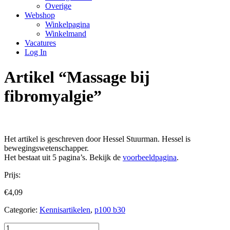
Overige
Webshop
Winkelpagina
Winkelmand
Vacatures
Log In
Artikel “Massage bij
fibromyalgie”
Het artikel is geschreven door Hessel Stuurman. Hessel is
bewegingswetenschapper.
Het bestaat uit 5 pagina’s. Bekijk de
voorbeeldpagina
.
Prijs:
€
4,09
Categorie:
Kennisartikelen
,
p100 b30
Artikel