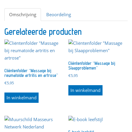
"Massage
bij
Omschrijving
Beoordeling
Dementie"
aantal
Gerelateerde producten
Cliëntenfolder “Massage bij
Slaapproblemen”
Cliëntenfolder “Massage bij
reumatoïde artritis en artrose”
€
5,95
€
5,95
In winkelmand
In winkelmand