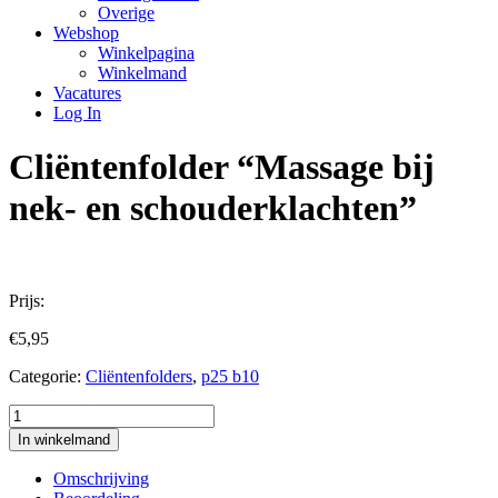
Overige
Webshop
Winkelpagina
Winkelmand
Vacatures
Log In
Cliëntenfolder “Massage bij
nek- en schouderklachten”
Prijs:
€
5,95
Categorie:
Cliëntenfolders
,
p25 b10
Cliëntenfolder
"Massage
In winkelmand
bij
nek-
Omschrijving
en