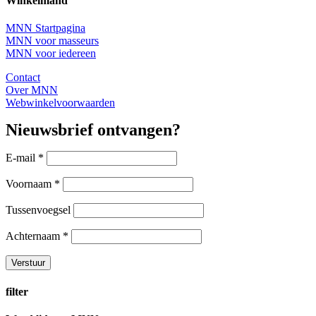
Winkelmand
MNN Startpagina
MNN voor masseurs
MNN voor iedereen
Contact
Over MNN
Webwinkelvoorwaarden
Nieuwsbrief ontvangen?
E-mail
*
Voornaam
*
Tussenvoegsel
Achternaam
*
filter