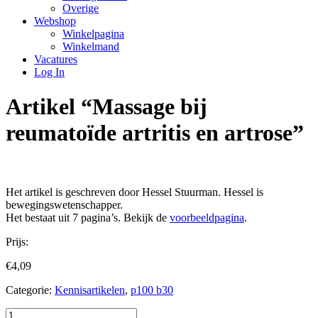
Overige
Webshop
Winkelpagina
Winkelmand
Vacatures
Log In
Artikel “Massage bij
reumatoïde artritis en artrose”
Het artikel is geschreven door Hessel Stuurman. Hessel is
bewegingswetenschapper.
Het bestaat uit 7 pagina’s. Bekijk de
voorbeeldpagina
.
Prijs:
€
4,09
Categorie:
Kennisartikelen
,
p100 b30
Artikel