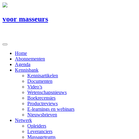
voor masseurs
Home
Abonnementen
Agenda
Kennisbank
Kennisartikelen
Documenten
Video’s
Wetenschapsnieuws
Boekrecensies
Productreviews
E-learnings en webinars
Nieuwsbrieven
Netwerk
Opleiders
Leveranciers
Massageteams