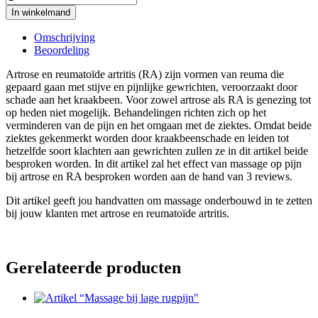
“Massage
In winkelmand
bij
reumatoïde
Omschrijving
artritis
Beoordeling
en
artrose"
Artrose en reumatoïde artritis (RA) zijn vormen van reuma die
aantal
gepaard gaan met stijve en pijnlijke gewrichten, veroorzaakt door
schade aan het kraakbeen. Voor zowel artrose als RA is genezing tot
op heden niet mogelijk. Behandelingen richten zich op het
verminderen van de pijn en het omgaan met de ziektes. Omdat beide
ziektes gekenmerkt worden door kraakbeenschade en leiden tot
hetzelfde soort klachten aan gewrichten zullen ze in dit artikel beide
besproken worden. In dit artikel zal het effect van massage op pijn
bij artrose en RA besproken worden aan de hand van 3 reviews.
Dit artikel geeft jou handvatten om massage onderbouwd in te zetten
bij jouw klanten met artrose en reumatoïde artritis.
Gerelateerde producten