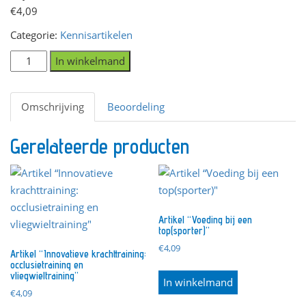
€
4,09
Categorie:
Kennisartikelen
Artikel
In winkelmand
“Massage
bij
Omschrijving
Beoordeling
slaapproblemen"
aantal
Gerelateerde producten
Artikel “Voeding bij een
top(sporter)”
€
4,09
Artikel “Innovatieve krachttraining:
occlusietraining en
vliegwieltraining”
In winkelmand
€
4,09