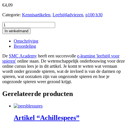
€
4,09
Categorie:
Kennisartikelen
,
Leefstijladviezen
,
p100 b30
Artikel
leefstijl
In winkelmand
voor
spieren
Omschrijving
wetenschappelijke
Beoordeling
onderbouwing
aantal
De
SMC Academy
heeft een succesvolle
e-learning 'leefstijl voor
spieren'
online staan. De wetenschappelijk onderbouwing voor deze
online cursus lees je in dit artikel. Je komt te weten wat verstaan
wordt onder gezonde spieren, wat de invloed is van de darmen op
spieren, wat oorzaken zijn van ongezonde spieren en hoe je
ongezonde spieren weer gezond krijgt.
Gerelateerde producten
Artikel “Achillespees”