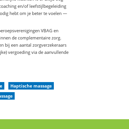
coaching en/of leefstijlbegeleiding
nodig hebt om je beter te voelen —
j beroepsverenigingen VBAG en
innen de complementaire zorg.
n bij een aantal zorgverzekeraars
ijke) vergoeding via de aanvullende
e
Haptische massage
assage