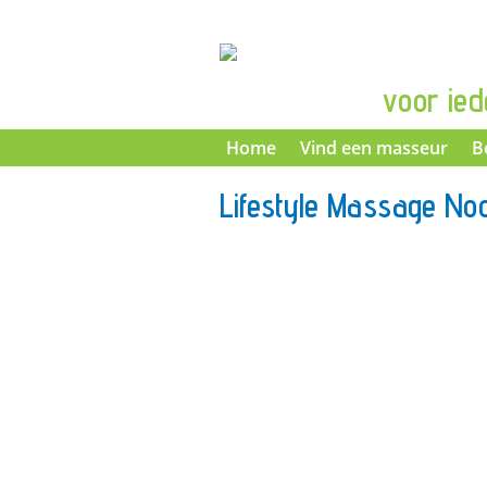
voor ied
Home
Vind een masseur
B
Lifestyle Massage No