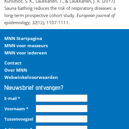
Kunutsor, S. K., Laukkanen, T., & Laukkanen, J. A. (2017).
Sauna bathing reduces the risk of respiratory diseases: a
long-term prospective cohort study.
European journal of
epidemiology
,
32
(12), 1107-1111.
MNN Startpagina
MNN voor masseurs
MNN voor iedereen
Contact
Over MNN
Webwinkelvoorwaarden
Nieuwsbrief ontvangen?
E-mail
*
Voornaam
*
Tussenvoegsel