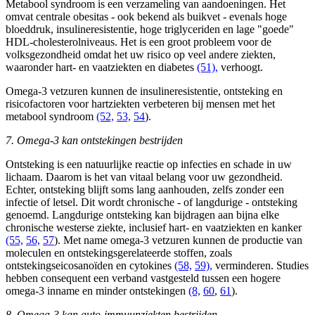
Metabool syndroom is een verzameling van aandoeningen. Het
omvat centrale obesitas - ook bekend als buikvet - evenals hoge
bloeddruk, insulineresistentie, hoge triglyceriden en lage "goede"
HDL-cholesterolniveaus. Het is een groot probleem voor de
volksgezondheid omdat het uw risico op veel andere ziekten,
waaronder hart- en vaatziekten en diabetes
(51),
verhoogt.
Omega-3 vetzuren kunnen de insulineresistentie, ontsteking en
risicofactoren voor hartziekten verbeteren bij mensen met het
metabool syndroom
(52,
53,
54
).
7. Omega-3 kan ontstekingen bestrijden
Ontsteking is een natuurlijke reactie op infecties en schade in uw
lichaam. Daarom is het van vitaal belang voor uw gezondheid.
Echter, ontsteking blijft soms lang aanhouden, zelfs zonder een
infectie of letsel. Dit wordt chronische - of langdurige - ontsteking
genoemd. Langdurige ontsteking kan bijdragen aan bijna elke
chronische westerse ziekte, inclusief hart- en vaatziekten en kanker
(55,
56,
57
). Met name omega-3 vetzuren kunnen de productie van
moleculen en ontstekingsgerelateerde stoffen, zoals
ontstekingseicosanoïden en cytokines
(58,
59),
verminderen. Studies
hebben consequent een verband vastgesteld tussen een hogere
omega-3 inname en minder ontstekingen
(8,
60
,
61
).
8. Omega-3 kan auto-immuunziekten bestrijden