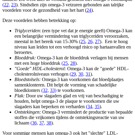
(22,
23
). Sindsdien zijn omega-3 vetzuren gebonden aan talrijke
voordelen voor de gezondheid van het hart (
24
).
Deze voordelen hebben betrekking op:
Triglyceriden
: (een type vet dat je energie geeft) Omega-3 kan
een belangrijke vermindering van triglyceriden veroorzaken,
meestal in het bereik van 15-30%
(25
,
26,
27
). Een te hoog
niveau kan leiden tot een verhoogd risico op hartaanvallen en
beroertes.
Bloeddruk:
Omega-3 kan de bloeddruk verlagen bij mensen
met een hoge bloeddruk
(25
,
28
).
"Goede" HDL-cholesterol:
Omega-3 kan de "goede" HDL-
cholesterolniveaus verhogen
(29,
30,
31
).
Bloedstolsels:
Omega-3 kan voorkomen dat bloedplaatjes
samenklonteren. Dit helpt de vorming van schadelijke
bloedklonters
(32,
33)
te voorkomen.
Plak:
Door uw slagaders glad en vrij van beschadiging te
houden, helpt omega-3 de plaque te voorkomen die uw
slagaders kan beperken en verharden
(34,
35
).
Ontstekingen:
Omega-3 vermindert de productie van bepaalde
stoffen die vrijkomen tijdens de ontstekingsreactie van uw
lichaam
(36,
37,
38
).
Voor sommige mensen kan omega-3 ook het "slechte" LDL-