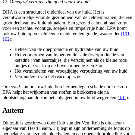
17. Omega-3 vetzuren zijn goed voor uw huid
DHA is een structureel onderdeel van uw huid. Het is
verantwoordelijk voor de gezondheid van de celmembranen, die een
groot deel van uw huid uitmaken. Een gezond celmembraan zorgt
voor een zachte, vochtige, soepele en rimpelvrije huid. EPA komt
ook uw huid op verschillende manieren ten goede, waaronder
(101,
102
):
Beheer van de olieproductie en hydratatie van uw huid.
Het voorkomen van hyperkeratinisatie (overproductie van
keratine ) van haarzakjes, die verschijnen als de kleine rode
bultjes die vaak op de bovenarmen te zien zijn.
Het verminderen van vroegtijdige veroudering van uw huid.
Verminderen van het risico op acne.
Omega-3 kan ook uw huid beschermen tegen schade door de zon.
EPA helpt het vrijkomen van stoffen te blokkeren die na
blootstelling aan de zon het collageen in uw huid wegvreten (
101
).
Auteur
Dit topic is geschreven door Rob van der Ven. Rob is directeur /
eigenaar van HeartHealth. Hij legt in zijn onderneming de focus op
het belang van gezonde bloedvaten en een goede doorbloeding voor