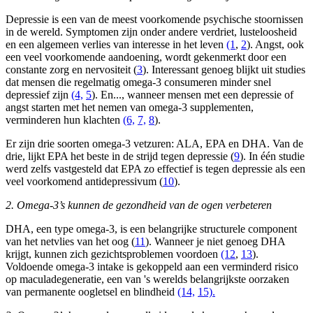
Depressie is een van de meest voorkomende psychische stoornissen
in de wereld. Symptomen zijn onder andere verdriet, lusteloosheid
en een algemeen verlies van interesse in het leven
(1
,
2
). Angst, ook
een veel voorkomende aandoening, wordt gekenmerkt door een
constante zorg en nervositeit (
3
). Interessant genoeg blijkt uit studies
dat mensen die regelmatig omega-3 consumeren minder snel
depressief zijn
(4,
5
). En..., wanneer mensen met een depressie of
angst starten met het nemen van omega-3 supplementen,
verminderen hun klachten
(6,
7,
8
).
Er zijn drie soorten omega-3 vetzuren: ALA, EPA en DHA. Van de
drie, lijkt EPA het beste in de strijd tegen depressie (
9
). In één studie
werd zelfs vastgesteld dat EPA zo effectief is tegen depressie als een
veel voorkomend antidepressivum (
10
).
2. Omega-3’s kunnen de gezondheid van de ogen verbeteren
DHA, een type omega-3, is een belangrijke structurele component
van het netvlies van het oog (
11
). Wanneer je niet genoeg DHA
krijgt, kunnen zich gezichtsproblemen voordoen
(12
,
13
).
Voldoende omega-3 intake is gekoppeld aan een verminderd risico
op maculadegeneratie, een van 's werelds belangrijkste oorzaken
van permanente oogletsel en blindheid
(14,
15).