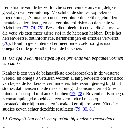
Een afname van de hersenfunctie is een van de onvermijdelijke
gevolgen van veroudering. Verschillende studies koppelen een
hogere omega-3 inname aan een verminderde leeftijdsgebonden
mentale achteruitgang en een verminderd risico op de ziekte van
Alzheimer
(73,
74,
75
). Bovendien bleek uit een studie dat mensen
die vette vis eten meer grijze stof in de hersenen hebben. Dit is het
hersenweefsel dat informatie, herinneringen en emoties verwerkt
(
76
). Houd in gedachten dat er meer onderzoek nodig is naar
omega-3 en de gezondheid van de hersenen.
11. Omega-3 kan meehelpen bij de preventie van bepaalde vormen
van kanker
Kanker is een van de belangrijkste doodsoorzaken in de westerse
wereld, en omega-3 vetzuren worden al lang beweerd om het risico
van bepaalde kankers te verminderen. Interessant genoeg blijkt uit
studies dat mensen die de meeste omega-3 consumeren tot 55%
minder risico op darmkanker hebben
(77,
78
). Bovendien is omega-
3 consumptie gekoppeld aan een verminderd risico op
prostaatkanker bij mannen en borstkanker bij vrouwen. Niet alle
studies geven echter dezelfde resultaten
(79,
80,
81
).
12. Omega-3 kan het risico op astma bij kinderen verminderen