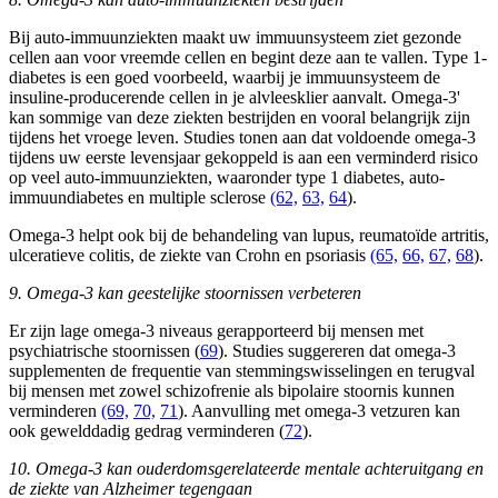
Bij auto-immuunziekten maakt uw immuunsysteem ziet gezonde
cellen aan voor vreemde cellen en begint deze aan te vallen. Type 1-
diabetes is een goed voorbeeld, waarbij je immuunsysteem de
insuline-producerende cellen in je alvleesklier aanvalt. Omega-3'
kan sommige van deze ziekten bestrijden en vooral belangrijk zijn
tijdens het vroege leven. Studies tonen aan dat voldoende omega-3
tijdens uw eerste levensjaar gekoppeld is aan een verminderd risico
op veel auto-immuunziekten, waaronder type 1 diabetes, auto-
immuundiabetes en multiple sclerose
(62,
63,
64
).
Omega-3 helpt ook bij de behandeling van lupus, reumatoïde artritis,
ulceratieve colitis, de ziekte van Crohn en psoriasis
(65,
66,
67,
68
).
9. Omega-3 kan geestelijke stoornissen verbeteren
Er zijn lage omega-3 niveaus gerapporteerd bij mensen met
psychiatrische stoornissen (
69
). Studies suggereren dat omega-3
supplementen de frequentie van stemmingswisselingen en terugval
bij mensen met zowel schizofrenie als bipolaire stoornis kunnen
verminderen
(69,
70,
71
). Aanvulling met omega-3 vetzuren kan
ook gewelddadig gedrag verminderen (
72
).
10. Omega-3 kan ouderdomsgerelateerde mentale achteruitgang en
de ziekte van Alzheimer tegengaan