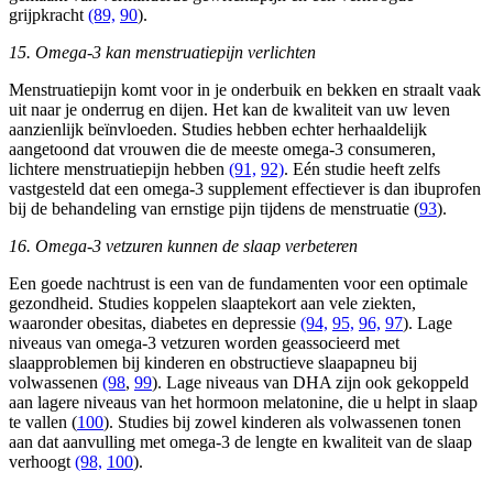
grijpkracht
(89,
90
).
15. Omega-3 kan menstruatiepijn verlichten
Menstruatiepijn komt voor in je onderbuik en bekken en straalt vaak
uit naar je onderrug en dijen. Het kan de kwaliteit van uw leven
aanzienlijk beïnvloeden. Studies hebben echter herhaaldelijk
aangetoond dat vrouwen die de meeste omega-3 consumeren,
lichtere menstruatiepijn hebben
(91,
92)
. Eén studie heeft zelfs
vastgesteld dat een omega-3 supplement effectiever is dan ibuprofen
bij de behandeling van ernstige pijn tijdens de menstruatie (
93
).
16. Omega-3 vetzuren kunnen de slaap verbeteren
Een goede nachtrust is een van de fundamenten voor een optimale
gezondheid. Studies koppelen slaaptekort aan vele ziekten,
waaronder obesitas, diabetes en depressie
(94,
95,
96,
97
). Lage
niveaus van omega-3 vetzuren worden geassocieerd met
slaapproblemen bij kinderen en obstructieve slaapapneu bij
volwassenen
(98
,
99
). Lage niveaus van DHA zijn ook gekoppeld
aan lagere niveaus van het hormoon melatonine, die u helpt in slaap
te vallen (
100
). Studies bij zowel kinderen als volwassenen tonen
aan dat aanvulling met omega-3 de lengte en kwaliteit van de slaap
verhoogt
(98,
100
).