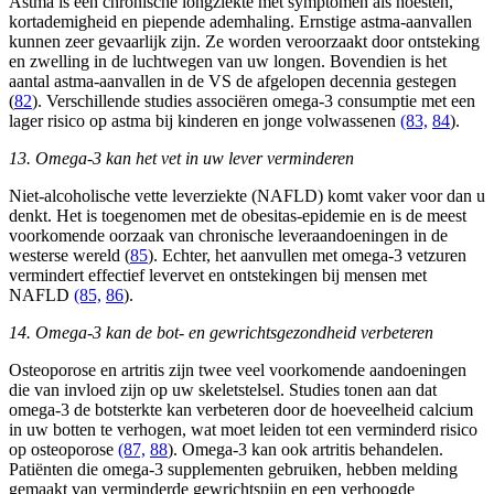
Astma is een chronische longziekte met symptomen als hoesten,
kortademigheid en piepende ademhaling. Ernstige astma-aanvallen
kunnen zeer gevaarlijk zijn. Ze worden veroorzaakt door ontsteking
en zwelling in de luchtwegen van uw longen. Bovendien is het
aantal astma-aanvallen in de VS de afgelopen decennia gestegen
(
82
). Verschillende studies associëren omega-3 consumptie met een
lager risico op astma bij kinderen en jonge volwassenen
(83,
84
).
13. Omega-3 kan het vet in uw lever verminderen
Niet-alcoholische vette leverziekte (NAFLD) komt vaker voor dan u
denkt. Het is toegenomen met de obesitas-epidemie en is de meest
voorkomende oorzaak van chronische leveraandoeningen in de
westerse wereld (
85
). Echter, het aanvullen met omega-3 vetzuren
vermindert effectief levervet en ontstekingen bij mensen met
NAFLD
(85,
86
).
14. Omega-3 kan de bot- en gewrichtsgezondheid verbeteren
Osteoporose en artritis zijn twee veel voorkomende aandoeningen
die van invloed zijn op uw skeletstelsel. Studies tonen aan dat
omega-3 de botsterkte kan verbeteren door de hoeveelheid calcium
in uw botten te verhogen, wat moet leiden tot een verminderd risico
op osteoporose
(87,
88
). Omega-3 kan ook artritis behandelen.
Patiënten die omega-3 supplementen gebruiken, hebben melding
gemaakt van verminderde gewrichtspijn en een verhoogde