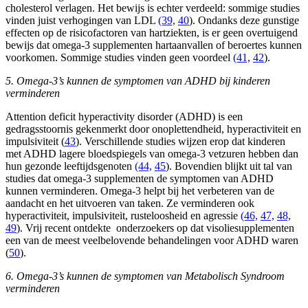
cholesterol verlagen. Het bewijs is echter verdeeld: sommige studies
vinden juist verhogingen van LDL
(39,
40
). Ondanks deze gunstige
effecten op de risicofactoren van hartziekten, is er geen overtuigend
bewijs dat omega-3 supplementen hartaanvallen of beroertes kunnen
voorkomen. Sommige studies vinden geen voordeel
(41,
42
).
5. Omega-3’s kunnen de symptomen van ADHD bij kinderen
verminderen
Attention deficit hyperactivity disorder (ADHD) is een
gedragsstoornis gekenmerkt door onoplettendheid, hyperactiviteit en
impulsiviteit (
43
). Verschillende studies wijzen erop dat kinderen
met ADHD lagere bloedspiegels van omega-3 vetzuren hebben dan
hun gezonde leeftijdsgenoten
(44,
45
). Bovendien blijkt uit tal van
studies dat omega-3 supplementen de symptomen van ADHD
kunnen verminderen. Omega-3 helpt bij het verbeteren van de
aandacht en het uitvoeren van taken. Ze verminderen ook
hyperactiviteit, impulsiviteit, rusteloosheid en agressie
(46,
47,
48,
49
). Vrij recent ontdekte onderzoekers op dat visoliesupplementen
een van de meest veelbelovende behandelingen voor ADHD waren
(
50
).
6. Omega-3’s kunnen de symptomen van Metabolisch Syndroom
verminderen