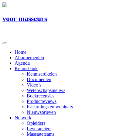
voor masseurs
Home
Abonnementen
Agenda
Kennisbank
Kennisartikelen
Documenten
Video’s
Wetenschapsnieuws
Boekrecensies
Productreviews
E-learnings en webinars
Nieuwsbrieven
Netwerk
Opleiders
Leveranciers
Massageteams