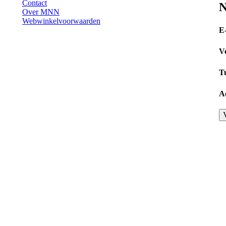
Contact
N
Over MNN
Webwinkelvoorwaarden
E
V
T
A