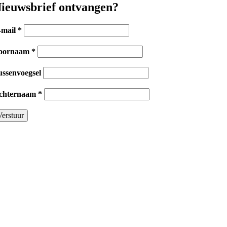
ieuwsbrief ontvangen?
-mail
*
oornaam
*
ussenvoegsel
chternaam
*