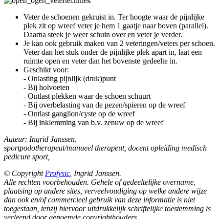
Veter de schoenen gekruist in. Ter hoogte waar de pijnlijke
plek zit op wreef veter je hem 1 gaatje naar boven (parallel).
Daarna steek je weer schuin over en veter je verder.
Je kan ook gebruik maken van 2 veteringen/veters per schoen.
Veter dan het stuk onder de pijnlijke plek apart in, laat een
ruimte open en veter dan het bovenste gedeelte in.
Geschikt voor:
- Onlasting pijnlijk (druk)punt
- Bij holvoeten
- Ontlast plekken waar de schoen schuurt
- Bij overbelasting van de pezen/spieren op de wreef
- Ontlast ganglion/cyste op de wreef
- Bij inklemming van b.v. zenuw op de wreef
Auteur: Ingrid Janssen,
sportpodotherapeut/manueel therapeut, docent opleiding medisch
pedicure sport,
© Copyright
Profysic
, Ingrid Janssen.
Alle rechten voorbehouden. Gehele of gedeeltelijke overname,
plaatsing op andere sites, verveelvoudiging op welke andere wijze
dan ook en/of commercieel gebruik van deze informatie is niet
toegestaan, tenzij hiervoor uitdrukkelijk schriftelijke toestemming is
verleend door genoemde copyrighthouders.