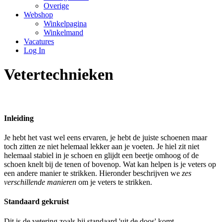
Overige
Webshop
Winkelpagina
Winkelmand
Vacatures
Log In
Vetertechnieken
Inleiding
Je hebt het vast wel eens ervaren, je hebt de juiste schoenen maar
toch zitten ze niet helemaal lekker aan je voeten. Je hiel zit niet
helemaal stabiel in je schoen en glijdt een beetje omhoog of de
schoen knelt bij de tenen of bovenop. Wat kan helpen is je veters op
een andere manier te strikken. Hieronder beschrijven we
zes
verschillende manieren
om je veters te strikken.
Standaard gekruist
Dit is de vetering zoals hij standaard 'uit de doos' komt.