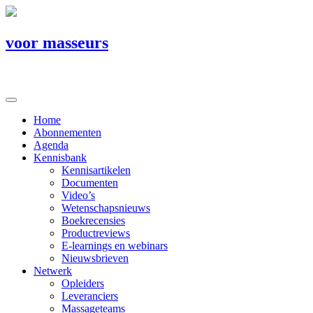
voor masseurs
Home
Abonnementen
Agenda
Kennisbank
Kennisartikelen
Documenten
Video’s
Wetenschapsnieuws
Boekrecensies
Productreviews
E-learnings en webinars
Nieuwsbrieven
Netwerk
Opleiders
Leveranciers
Massageteams