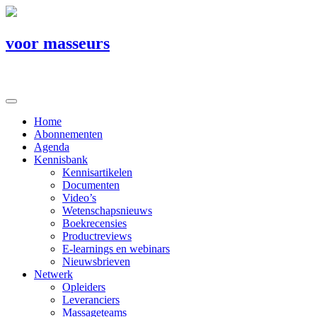
voor masseurs
Home
Abonnementen
Agenda
Kennisbank
Kennisartikelen
Documenten
Video’s
Wetenschapsnieuws
Boekrecensies
Productreviews
E-learnings en webinars
Nieuwsbrieven
Netwerk
Opleiders
Leveranciers
Massageteams