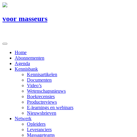
voor masseurs
Home
Abonnementen
Agenda
Kennisbank
Kennisartikelen
Documenten
Video’s
Wetenschapsnieuws
Boekrecensies
Productreviews
E-learnings en webinars
Nieuwsbrieven
Netwerk
Opleiders
Leveranciers
Massageteams