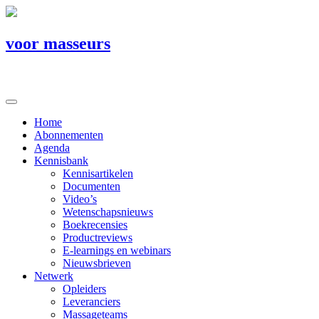
voor masseurs
Home
Abonnementen
Agenda
Kennisbank
Kennisartikelen
Documenten
Video’s
Wetenschapsnieuws
Boekrecensies
Productreviews
E-learnings en webinars
Nieuwsbrieven
Netwerk
Opleiders
Leveranciers
Massageteams