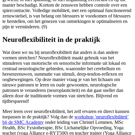
manier beschadigt. Kortom de zenuwen hebben controle over een
spiercontractie. Volledige mobiliteit, met een optimaal functionerend
zenuwstelsel, is van belang om blessures te voorkomen of blessures
te herstellen, om het genezen van ontstekingen te optimaliseren en
pijn te verminderen. (9)
Neuroflexibiliteit in de praktijk
Wat doen we nu bij neuroflexibiliteit dat anders is dan andere
vormen stretchen? Neuroflexibiliteit maakt gebruik van het
stimuleren van motorische en sensorische informatie uit lokaal en
centraal neurologische gebieden, waaronder het cerebellum en
hersenzenuwen, summatie van stimuli, deep-tendon-reflexen en
oogbewegingen. Op deze manier vraag je van het lichaam om
nieuwe patronen te leren en oude gewoonten, neurologische
patronen te veranderen (neuroplasticiteit) en dat gaat sneller dan
alleen door de traditionele vormen van stretchen. Blijvend en
tijdbesparend!
Meer leren over neuroflexibiliteit, het zelf ervaren en direct kunnen
toepassen in de praktijk? Volg dan de
workshop ‘neuroflexibiliteit’
bij de SMC Academy
onder leiding van Christel Lemmen, MSc
Health, BSc Fysiotherapie, BSc Lichamelijke Opvoeding, Yoga
teacher (yoga Alliance e-RYT500) en teacher trainer (Yoga Alliance