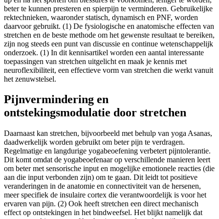
beter te kunnen presteren en spierpijn te verminderen. Gebruikelijke
rektechnieken, waaronder statisch, dynamisch en PNF, worden
daarvoor gebruikt. (1) De fysiologische en anatomische effecten van
stretchen en de beste methode om het gewenste resultaat te bereiken,
zijn nog steeds een punt van discussie en continue wetenschappelijk
onderzoek. (1) In dit kennisartikel worden een aantal interessante
toepassingen van stretchen uitgelicht en maak je kennis met
neuroflexibiliteit, een effectieve vorm van stretchen die werkt vanuit
het zenuwstelsel.
Pijnvermindering en
ontstekingsmodulatie door stretchen
Daarnaast kan stretchen, bijvoorbeeld met behulp van yoga Asanas,
daadwerkelijk worden gebruikt om beter pijn te verdragen.
Regelmatige en langdurige yogabeoefening verbetert pijntolerantie.
Dit komt omdat de yogabeoefenaar op verschillende manieren leert
om beter met sensorische input en mogelijke emotionele reacties (die
aan die input verbonden zijn) om te gaan. Dit leidt tot positieve
veranderingen in de anatomie en connectiviteit van de hersenen,
meer specifiek de insulaire cortex die verantwoordelijk is voor het
ervaren van pijn. (2) Ook heeft stretchen een direct mechanisch
effect op ontstekingen in het bindweefsel. Het blijkt namelijk dat