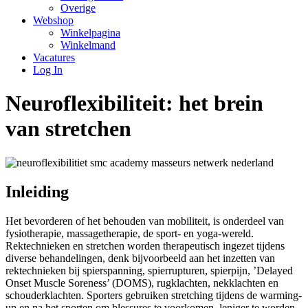
Overige
Webshop
Winkelpagina
Winkelmand
Vacatures
Log In
Neuroflexibiliteit: het brein
van stretchen
Inleiding
Het bevorderen of het behouden van mobiliteit, is onderdeel van
fysiotherapie, massagetherapie, de sport- en yoga-wereld.
Rektechnieken en stretchen worden therapeutisch ingezet tijdens
diverse behandelingen, denk bijvoorbeeld aan het inzetten van
rektechnieken bij spierspanning, spierrupturen, spierpijn, ’Delayed
Onset Muscle Soreness’ (DOMS), rugklachten, nekklachten en
schouderklachten. Sporters gebruiken stretching tijdens de warming-
up en na het sporten om blessures te voorkomen, leniger te worden,