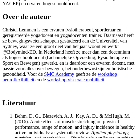
YACEP) en ervaren hogeschooldocent.
Over de auteur
Christel Lemmen is een ervaren fysiotherapeut, sportleraar en
geregistreerde yogadocent en yogadocenten-trainer. Daarnaast heeft
ze bewegingswetenschappen gestudeerd aan de Universiteit van
Sydney, waar ze een groot deel van het jaar woont en werkt
@Bodymind-ED. In Nederland heeft ze meer dan een decennium
als hogeschooldocent (Lichamelijke Opvoeding, Fysiotherapie en
Sport en Bewegen) gewerkt, en is daardoor een ervaren docent, met
passie voor alles over bewegen, het onderbewustzijn en holistische
gezondheid. Voor de
SMC Academy
geeft ze de
workshop
neuroflexibiliteit
en de
workshop viscerale mobiliteit
.
Literatuur
Behm, D. G., Blazevich, A. J., Kay, A. D., & McHugh, M.
(2016). Acute effects of muscle stretching on physical
performance, range of motion, and injury incidence in healthy
active individuals: a systematic review.
Applied physiology,