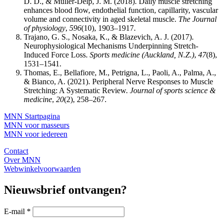
D. D., & Muller-Delp, J. M. (2018). Daily muscle stretching
enhances blood flow, endothelial function, capillarity, vascular
volume and connectivity in aged skeletal muscle.
The Journal
of physiology
,
596
(10), 1903–1917.
Trajano, G. S., Nosaka, K., & Blazevich, A. J. (2017).
Neurophysiological Mechanisms Underpinning Stretch-
Induced Force Loss.
Sports medicine (Auckland, N.Z.)
,
47
(8),
1531–1541.
Thomas, E., Bellafiore, M., Petrigna, L., Paoli, A., Palma, A.,
& Bianco, A. (2021). Peripheral Nerve Responses to Muscle
Stretching: A Systematic Review.
Journal of sports science &
medicine
,
20
(2), 258–267.
MNN Startpagina
MNN voor masseurs
MNN voor iedereen
Contact
Over MNN
Webwinkelvoorwaarden
Nieuwsbrief ontvangen?
E-mail
*