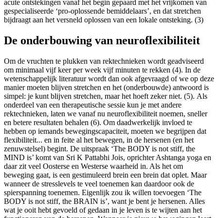
acute ontstekingen vanaf het begin gepaard met het vrijkomen van
gespecialiseerde ‘pro-oplossende bemiddelaars’, en dat stretchen
bijdraagt aan het versneld oplossen van een lokale ontsteking. (3)
De onderbouwing van neuroflexibiliteit
Om de vruchten te plukken van rektechnieken wordt geadviseerd
om minimaal vijf keer per week vijf minuten te rekken (4). In de
wetenschappelijk literatuur wordt dan ook afgevraagd of we op deze
manier moeten blijven stretchen en het (onderbouwde) antwoord is
simpel: je kunt blijven stretchen, maar het hoeft zeker niet. (5). Als
onderdeel van een therapeutische sessie kun je met andere
rektechnieken, laten we vanaf nu neuroflexibiliteit noemen, sneller
en betere resultaten behalen (6). Om daadwerkelijk invloed te
hebben op iemands bewegingscapaciteit, moeten we begrijpen dat
flexibiliteit... en in feite al het bewegen, in de hersenen (en het
zenuwstelsel) begint. De uitspraak ‘The BODY is not stiff, the
MIND is’ komt van Sri K Pattabhi Jois, oprichter Ashtanga yoga en
daar zit veel Oosterse en Westerse waarheid in. Als het om
beweging gaat, is een gestimuleerd brein een brein dat oplet. Maar
wanneer de stresslevels te veel toenemen kan daardoor ook de
spierspanning toenemen. Eigenlijk zou ik willen toevoegen ‘The
BODY is not stiff, the BRAIN is’, want je bent je hersenen. Alles
wat je ooit hebt gevoeld of gedaan in je leven is te wijten aan het