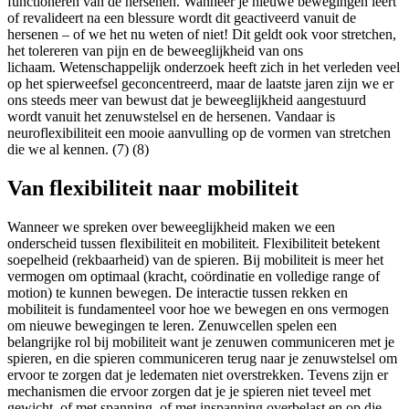
functioneren van de hersenen. Wanneer je nieuwe bewegingen leert
of revalideert na een blessure wordt dit geactiveerd vanuit de
hersenen – of we het nu weten of niet! Dit geldt ook voor stretchen,
het tolereren van pijn en de beweeglijkheid van ons
lichaam. Wetenschappelijk onderzoek heeft zich in het verleden veel
op het spierweefsel geconcentreerd, maar de laatste jaren zijn we er
ons steeds meer van bewust dat je beweeglijkheid aangestuurd
wordt vanuit het zenuwstelsel en de hersenen. Vandaar is
neuroflexibiliteit een mooie aanvulling op de vormen van stretchen
die we al kennen. (7) (8)
Van flexibiliteit naar mobiliteit
Wanneer we spreken over beweeglijkheid maken we een
onderscheid tussen flexibiliteit en mobiliteit. Flexibiliteit betekent
soepelheid (rekbaarheid) van de spieren. Bij mobiliteit is meer het
vermogen om optimaal (kracht, coördinatie en volledige range of
motion) te kunnen bewegen. De interactie tussen rekken en
mobiliteit is fundamenteel voor hoe we bewegen en ons vermogen
om nieuwe bewegingen te leren. Zenuwcellen spelen een
belangrijke rol bij mobiliteit want je zenuwen communiceren met je
spieren, en die spieren communiceren terug naar je zenuwstelsel om
ervoor te zorgen dat je ledematen niet overstrekken. Tevens zijn er
mechanismen die ervoor zorgen dat je je spieren niet teveel met
gewicht, of met spanning, of met inspanning overbelast en op die