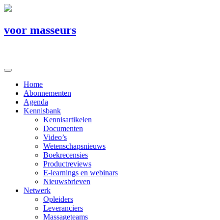
voor masseurs
Home
Abonnementen
Agenda
Kennisbank
Kennisartikelen
Documenten
Video’s
Wetenschapsnieuws
Boekrecensies
Productreviews
E-learnings en webinars
Nieuwsbrieven
Netwerk
Opleiders
Leveranciers
Massageteams