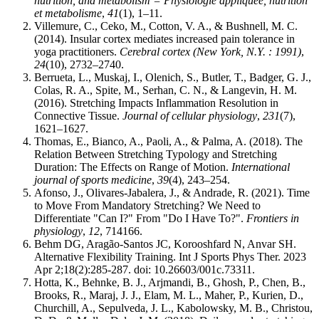
nutrition, and metabolism = Physiologie appliquee, nutrition
et metabolisme
,
41
(1), 1–11.
Villemure, C., Ceko, M., Cotton, V. A., & Bushnell, M. C.
(2014). Insular cortex mediates increased pain tolerance in
yoga practitioners.
Cerebral cortex (New York, N.Y. : 1991)
,
24
(10), 2732–2740.
Berrueta, L., Muskaj, I., Olenich, S., Butler, T., Badger, G. J.,
Colas, R. A., Spite, M., Serhan, C. N., & Langevin, H. M.
(2016). Stretching Impacts Inflammation Resolution in
Connective Tissue.
Journal of cellular physiology
,
231
(7),
1621–1627.
Thomas, E., Bianco, A., Paoli, A., & Palma, A. (2018). The
Relation Between Stretching Typology and Stretching
Duration: The Effects on Range of Motion.
International
journal of sports medicine
,
39
(4), 243–254.
Afonso, J., Olivares-Jabalera, J., & Andrade, R. (2021). Time
to Move From Mandatory Stretching? We Need to
Differentiate "Can I?" From "Do I Have To?".
Frontiers in
physiology
,
12
, 714166.
Behm DG, Aragão-Santos JC, Korooshfard N, Anvar SH.
Alternative Flexibility Training. Int J Sports Phys Ther. 2023
Apr 2;18(2):285-287. doi: 10.26603/001c.73311.
Hotta, K., Behnke, B. J., Arjmandi, B., Ghosh, P., Chen, B.,
Brooks, R., Maraj, J. J., Elam, M. L., Maher, P., Kurien, D.,
Churchill, A., Sepulveda, J. L., Kabolowsky, M. B., Christou,