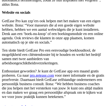
automatisch herinneringen, zodat ze hun afspraken niet vergeten’’,
aldus Ilona.
Website en socials
GetEase Pro kan zzp’ers ook helpen met het maken van een eigen
website. Ilona: “Voor masseurs die al een goede eigen website
hebben, hebben we een aantal webwidgets die je kunt installeren.
Denk aan een ‘boek-nu-knop’ of een boekingsmodule en een online
agenda. Ook reviews die klanten in onze app plaatsen, komen
automatisch op je site en socials.”
Ten slotte biedt GetEase Pro een eenvoudige boekhoudtool, de
mogelijkheid een cliëntendossier bij te houden en werkt het bedrijf
samen met twee aanbieders van
arbeidsongeschiktheidsverzekeringen.
Enthousiast geworden? Je kunt de GetEase app een maand gratis
proberen. Ga naar
pro.getease.com
voor meer informatie en de gratis
proefversie. Daarnaast biedt GetEase zelfstandige ondernemers een
persoonlijk business consult. Ilona: “We hebben business coaches
die jou helpen met het versterken van jouw Je kunt ons altijd mailen
en dan maken we graag een persoonlijke afspraak om te kijken wat
we voor jouw praktijk kunnen betekenen.”