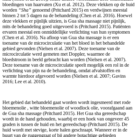
bloedingen van haarvaten (Xu et al. 2012). Deze vlekken op de huid
worden
“Sha”
genoemd (Pritchard 2015) en verdwijnen meestal
binnen 2 tot 5 dagen na de behandeling (Chen et al. 2016). Hoewel
deze vlekken er pijnlijk uitzien, is Gua sha massage niet pijnlijk,
mits de behandeling goed uitgevoerd is (Pritchard 2015). Patiënten
ervaren meestal een onmiddellijke verlichting van hun symptomen
(Chen et al. 2016). Na afloop van Gua sha massage is er een
toename van de microcirculatie van het bloed in het behandelde
gebied gevonden (Nielsen et al. 2007). Deze toename van de
microcirculatie werd gemeten met Doppler, waarmee de
bloedstroom in beeld gebracht kan worden (Nielsen et al. 2007).
Deze toename van de microcirculatie speelt mogelijk een rol in de
verlichting van pijn na de behandeling, omdat afvalstoffen en
warmte hierdoor afgevoerd worden (Nielsen et al. 2007; Gavins
2016; Lee et al. 2010).
Het gebied dat behandeld gaat worden wordt ingesmeerd met rode
bloemenolie , witte bloemenolie of woodlock olie, voorafgaand aan
de Gua sha massage (Pritchard 2015). Het Gua sha gereedschap
wordt in de hand gehouden, waarbij er een hoek van ongeveer 45
graden is tussen de huid en het gereedschap (Pritchard 2015). De
huid wordt met stevige, korte halen geschraapt. Wanneer er in de
buurt van de ruggengraat of bij andere botachtige gebieden