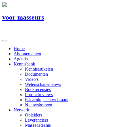
voor masseurs
Home
Abonnementen
Agenda
Kennisbank
Kennisartikelen
Documenten
Video’s
Wetenschapsnieuws
Boekrecensies
Productreviews
E-learnings en webinars
Nieuwsbrieven
Netwerk
Opleiders
Leveranciers
Massageteams