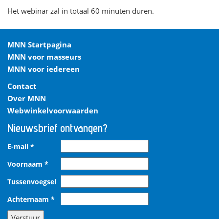
Het webinar zal in totaal 60 minuten duren.
MNN Startpagina
MNN voor masseurs
MNN voor iedereen
Contact
Over MNN
Webwinkelvoorwaarden
Nieuwsbrief ontvangen?
E-mail
*
Voornaam
*
Tussenvoegsel
Achternaam
*