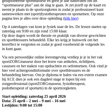
gediplomeerde sportmasseur en geeft je alle handvaten om als
“sportmasseur plus” aan de slag te gaan. Je zet jezelf op de kaart en
neemt je plaats in de sportzorgketen in zodat je professioneel kunt
samenwerken met (sport)fysiotherapeuten en sportartsen. Op onze
pagina lees je alles over deze opleiding (
klik hier
)
Op 4 zaterdagen van kom je fysiek naar de les. De lessen starten op
zaterdag om 9:00 en zijn rond 15:00 klaar.
Op deze dagen wordt de theorie en praktijk van diverse gewrichten
en sportblessures behandeld. Elke les krijg je huiswerk om het
leereffect te vergroten en zodat je goed voorbereid de volgende les
in kunt gaan.
Via een persoonlijke online leeromgeving verdiep je je in het vak
sportZORGmasseur door het lezen van artikelen, richtlijnen,
casussen en het maken van opdrachten en oefentoetsen. Ook vind je
hier veel achtergrondinformatie over sportblessures en de
behandeling hiervan. Om je diploma te halen via een extern examen
bij ACE dien je ook een dagdeel stage te lopen bij een
zorgprofessional (sportZORGmasseur, fysiotherapeut,
podotherapeut of sportarts) in de sportzorgketen.
Start opleiding: zaterdag 25 april 2026
Data: 25 april – 2 mei – 9 mei – 16 mei
Lestijden: 9:00 tot 15:00