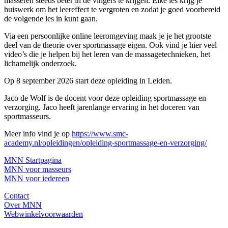
masseren steeds beter in de vingers te krijgen. Elke les krijg je
huiswerk om het leereffect te vergroten en zodat je goed voorbereid
de volgende les in kunt gaan.
Via een persoonlijke online leeromgeving maak je je het grootste
deel van de theorie over sportmassage eigen. Ook vind je hier veel
video’s die je helpen bij het leren van de massagetechnieken, het
lichamelijk onderzoek.
Op 8 september 2026 start deze opleiding in Leiden.
Jaco de Wolf is de docent voor deze opleiding sportmassage en
verzorging. Jaco heeft jarenlange ervaring in het doceren van
sportmasseurs.
Meer info vind je op
https://www.smc-
academy.nl/opleidingen/opleiding-sportmassage-en-verzorging/
MNN Startpagina
MNN voor masseurs
MNN voor iedereen
Contact
Over MNN
Webwinkelvoorwaarden