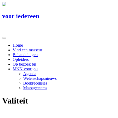
voor iedereen
Home
Vind een masseur
Behandelingen
Opleiders
Op bezoek bij
MNN voor jou
Agenda
Wetenschapsnieuws
Boekrecensies
Massageteams
Valiteit