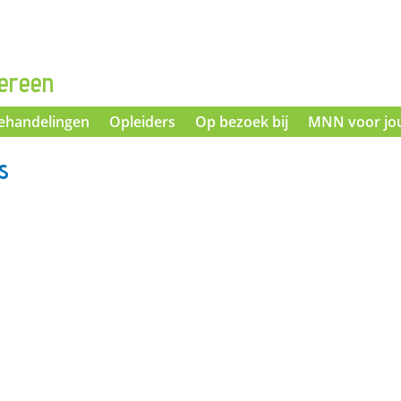
ereen
ehandelingen
Opleiders
Op bezoek bij
MNN voor jo
s