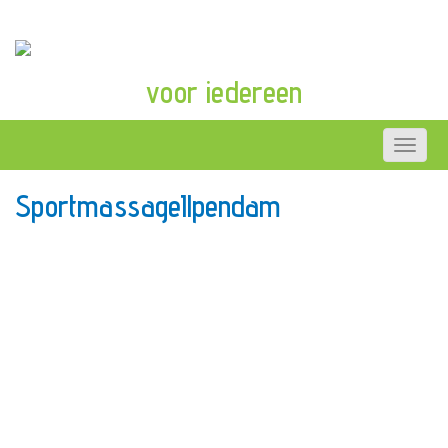
voor iedereen
SportmassageIlpendam