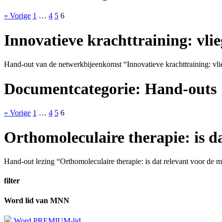
« Vorige
1
…
4
5
6
Innovatieve krachttraining: vli
Hand-out van de netwerkbijeenkomst “Innovatieve krachttraining: vli
Documentcategorie:
Hand-outs
« Vorige
1
…
4
5
6
Orthomoleculaire therapie: is d
Hand-out lezing “Orthomoleculaire therapie: is dat relevant voor de m
filter
Word lid van MNN
Word PREMIUM-lid