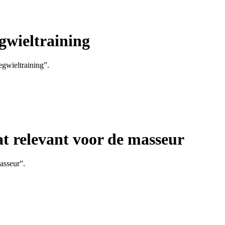
egwieltraining
egwieltraining”.
at relevant voor de masseur
asseur”.