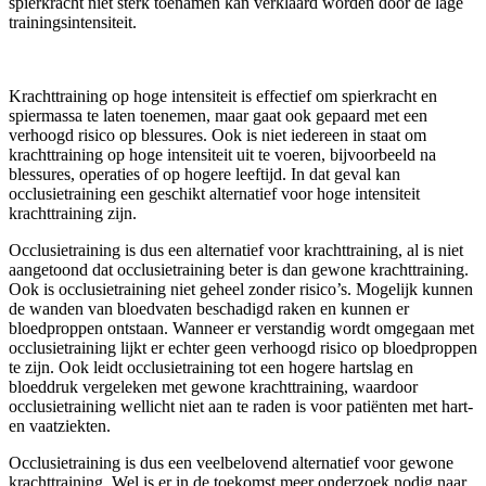
spierkracht niet sterk toenamen kan verklaard worden door de lage
trainingsintensiteit.
Krachttraining op hoge intensiteit is effectief om spierkracht en
spiermassa te laten toenemen, maar gaat ook gepaard met een
verhoogd risico op blessures. Ook is niet iedereen in staat om
krachttraining op hoge intensiteit uit te voeren, bijvoorbeeld na
blessures, operaties of op hogere leeftijd. In dat geval kan
occlusietraining een geschikt alternatief voor hoge intensiteit
krachttraining zijn.
Occlusietraining is dus een alternatief voor krachttraining, al is niet
aangetoond dat occlusietraining beter is dan gewone krachttraining.
Ook is occlusietraining niet geheel zonder risico’s. Mogelijk kunnen
de wanden van bloedvaten beschadigd raken en kunnen er
bloedproppen ontstaan. Wanneer er verstandig wordt omgegaan met
occlusietraining lijkt er echter geen verhoogd risico op bloedproppen
te zijn. Ook leidt occlusietraining tot een hogere hartslag en
bloeddruk vergeleken met gewone krachttraining, waardoor
occlusietraining wellicht niet aan te raden is voor patiënten met hart-
en vaatziekten.
Occlusietraining is dus een veelbelovend alternatief voor gewone
krachttraining. Wel is er in de toekomst meer onderzoek nodig naar