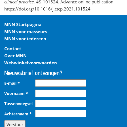
clinical practice
,
46
, 101524. Advance online publication.
https://doi.org/10.1016/j.ctcp.2021.101524
MNN Startpagina
MNN voor masseurs
MNN voor iedereen
Contact
Over MNN
Webwinkelvoorwaarden
Nieuwsbrief ontvangen?
E-mail
*
Voornaam
*
Tussenvoegsel
Achternaam
*