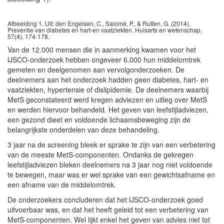
Afbeelding 1. Uit: den Engelsen, C., Salomé, P., & Rutten, G. (2014).
Preventie van diabetes en hart-en vaatziekten. Huisarts en wetenschap,
57(4), 174-178.
Van de 12.000 mensen die in aanmerking kwamen voor het
IJSCO-onderzoek hebben ongeveer 6.000 hun middelomtrek
gemeten en deelgenomen aan vervolgonderzoeken. De
deelnemers aan het onderzoek hadden geen diabetes, hart- en
vaatziekten, hypertensie of dislipidemie. De deelnemers waarbij
MetS geconstateerd werd kregen adviezen en uitleg over MetS
en werden hiervoor behandeld. Het geven van leefstijladviezen,
een gezond dieet en voldoende lichaamsbeweging zijn de
belangrijkste onderdelen van deze behandeling.
3 jaar na de screening bleek er sprake te zijn van een verbetering
van de meeste MetS-componenten. Ondanks de gekregen
leefstijladviezen bleken deelnemers na 3 jaar nog niet voldoende
te bewegen, maar was er wel sprake van een gewichtsafname en
een afname van de middelomtrek.
De onderzoekers concluderen dat het IJSCO-onderzoek goed
uitvoerbaar was, en dat het heeft geleid tot een verbetering van
MetS-componenten. Wel lijkt enkel het geven van advies niet tot