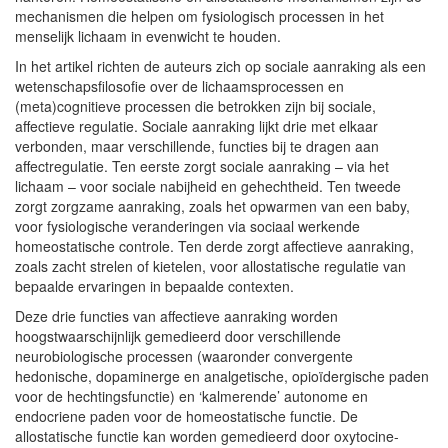
mechanismen die helpen om fysiologisch processen in het
menselijk lichaam in evenwicht te houden.
In het artikel richten de auteurs zich op sociale aanraking als een
wetenschapsfilosofie over de lichaamsprocessen en
(meta)cognitieve processen die betrokken zijn bij sociale,
affectieve regulatie. Sociale aanraking lijkt drie met elkaar
verbonden, maar verschillende, functies bij te dragen aan
affectregulatie. Ten eerste zorgt sociale aanraking – via het
lichaam – voor sociale nabijheid en gehechtheid. Ten tweede
zorgt zorgzame aanraking, zoals het opwarmen van een baby,
voor fysiologische veranderingen via sociaal werkende
homeostatische controle. Ten derde zorgt affectieve aanraking,
zoals zacht strelen of kietelen, voor allostatische regulatie van
bepaalde ervaringen in bepaalde contexten.
Deze drie functies van affectieve aanraking worden
hoogstwaarschijnlijk gemedieerd door verschillende
neurobiologische processen (waaronder convergente
hedonische, dopaminerge en analgetische, opioïdergische paden
voor de hechtingsfunctie) en ‘kalmerende’ autonome en
endocriene paden voor de homeostatische functie. De
allostatische functie kan worden gemedieerd door oxytocine-