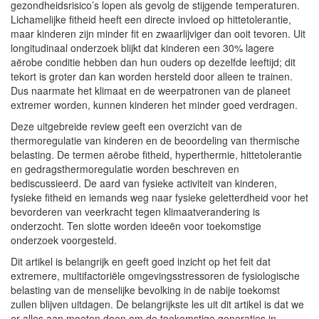
gezondheidsrisico’s lopen als gevolg de stijgende temperaturen.
Lichamelijke fitheid heeft een directe invloed op hittetolerantie,
maar kinderen zijn minder fit en zwaarlijviger dan ooit tevoren. Uit
longitudinaal onderzoek blijkt dat kinderen een 30% lagere
aërobe conditie hebben dan hun ouders op dezelfde leeftijd; dit
tekort is groter dan kan worden hersteld door alleen te trainen.
Dus naarmate het klimaat en de weerpatronen van de planeet
extremer worden, kunnen kinderen het minder goed verdragen.
Deze uitgebreide review geeft een overzicht van de
thermoregulatie van kinderen en de beoordeling van thermische
belasting. De termen aërobe fitheid, hyperthermie, hittetolerantie
en gedragsthermoregulatie worden beschreven en
bediscussieerd. De aard van fysieke activiteit van kinderen,
fysieke fitheid en iemands weg naar fysieke geletterdheid voor het
bevorderen van veerkracht tegen klimaatverandering is
onderzocht. Ten slotte worden ideeën voor toekomstige
onderzoek voorgesteld.
Dit artikel is belangrijk en geeft goed inzicht op het feit dat
extremere, multifactoriële omgevingsstressoren de fysiologische
belasting van de menselijke bevolking in de nabije toekomst
zullen blijven uitdagen. De belangrijkste les uit dit artikel is dat we
er alles aan moeten doen om de toekomstige generaties in