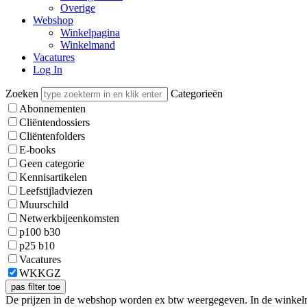
Overige
Webshop
Winkelpagina
Winkelmand
Vacatures
Log In
Zoeken
Categorieën
Abonnementen
Cliëntendossiers
Cliëntenfolders
E-books
Geen categorie
Kennisartikelen
Leefstijladviezen
Muurschild
Netwerkbijeenkomsten
p100 b30
p25 b10
Vacatures
WKKGZ
De prijzen in de webshop worden ex btw weergegeven. In de winkel