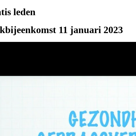
tis leden
kbijeenkomst 11 januari 2023