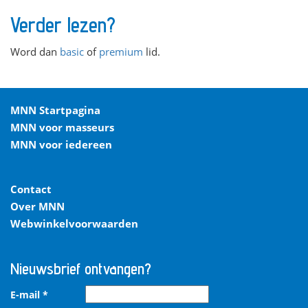
Verder lezen?
Word dan
basic
of
premium
lid.
MNN Startpagina
MNN voor masseurs
MNN voor iedereen
Contact
Over MNN
Webwinkelvoorwaarden
Nieuwsbrief ontvangen?
E-mail
*