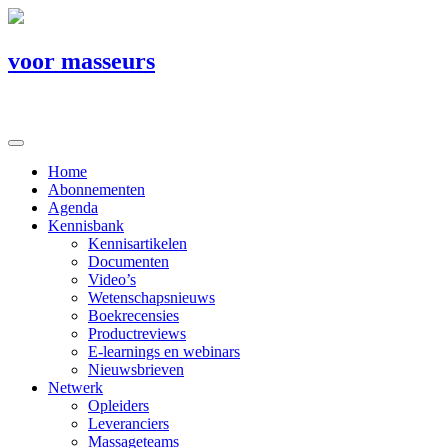
voor masseurs
Home
Abonnementen
Agenda
Kennisbank
Kennisartikelen
Documenten
Video’s
Wetenschapsnieuws
Boekrecensies
Productreviews
E-learnings en webinars
Nieuwsbrieven
Netwerk
Opleiders
Leveranciers
Massageteams