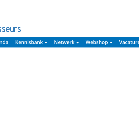
sseurs
nda
Kennisbank
Netwerk
Webshop
Vacatur