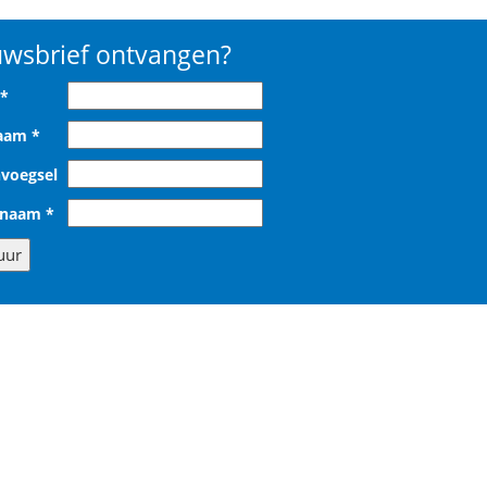
wsbrief ontvangen?
*
naam
*
voegsel
rnaam
*