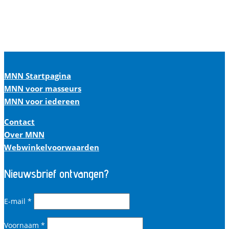
MNN Startpagina
MNN voor masseurs
MNN voor iedereen
Contact
Over MNN
Webwinkelvoorwaarden
Nieuwsbrief ontvangen?
E-mail
*
Voornaam
*