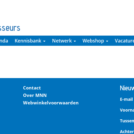
sseurs
nda
Kennisbank
Netwerk
Webshop
Vacatur
Nieuw
Contact
Over MNN
E-mail
Webwinkelvoorwaarden
Voor
Tussen
Achte