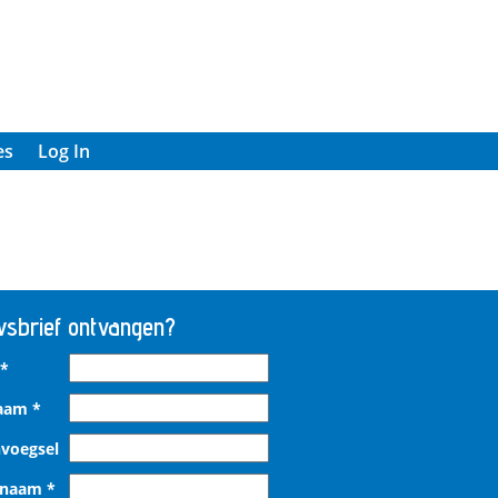
es
Log In
sbrief ontvangen?
*
naam
*
voegsel
rnaam
*