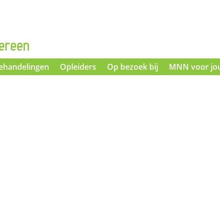
ereen
ehandelingen
Opleiders
Op bezoek bij
MNN voor jo