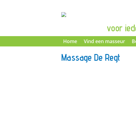
voor ied
Home
Vind een masseur
B
Massage De Regt