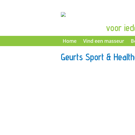
voor ied
Home
Vind een masseur
B
Geurts Sport & Healt