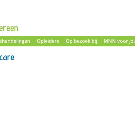
ereen
ehandelingen
Opleiders
Op bezoek bij
MNN voor jo
hcare