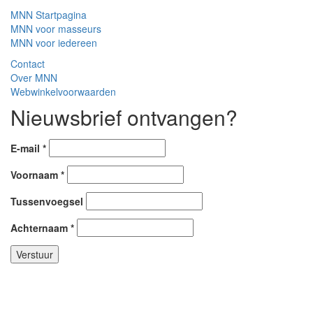
MNN Startpagina
MNN voor masseurs
MNN voor iedereen
Contact
Over MNN
Webwinkelvoorwaarden
Nieuwsbrief ontvangen?
E-mail
*
Voornaam
*
Tussenvoegsel
Achternaam
*