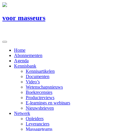
voor masseurs
Home
Abonnementen
Agenda
Kennisbank
Kennisartikelen
Documenten
Video’s
Wetenschapsnieuws
Boekrecensies
Productreviews
E-learnings en webinars
Nieuwsbrieven
Netwerk
Opleiders
Leveranciers
Massageteams