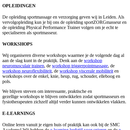
OPLEIDINGEN
De opleiding sportmassage en verzorging geven wij in Leiden. Als
vervolgopleiding kun je bij ons de opleiding sportZORGmasseur en
de opleiding Physical Performance Trainer volgen om je echt te
specialiseren als sportmasseur.
WORKSHOPS
Wij organiseren diverse workshops waarmee je de volgende dag al
aan de slag kunt in de praktijk. Denk aan de
workshop
neuromusculair trainen
, de
workshop triggerpointmassage
, de
workshop neuroflexibiliteit
, de
workshop viscerale mobiliteit
en
workshops over de enkel, knie, heup, rug, schouder, elleboog en
pols.
We blijven streven om interessante, praktische en
gezellige workshops te blijven ontwikkelen zodat sportmasseurs en
fysiotherapeuten zichzelf altijd verder kunnen ontwikkelen vlakken.
E-LEARNINGS
Online leren vanuit je eigen huis of praktijk kan ook bij de SMC
Academy! Wij hebben de
e-learning leefstijl voor spieren
en de
e-