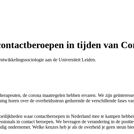
contactberoepen in tijden van C
Ontwikkelingssociologie aan de Universiteit Leiden.
herapeuten, de corona maatregelen hebben ervaren. We zijn geïnteress
mening horen over de overheidssteun gedurende de verschillende fases v
 moeilijkheden waar contactberoepen in Nederland mee te kampen hebbe
ssionals in contact beroepen. We bevragen de verandering in de positie 
tandig ondernemer. Welke keuzes heb je als de overheid je geen steun bi