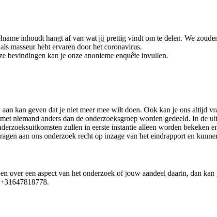
ame inhoudt hangt af van wat jij prettig vindt om te delen. We zouden h
 als masseur hebt ervaren door het coronavirus.
onze bevindingen kan je onze anonieme enquête invullen.
aan kan geven dat je niet meer mee wilt doen. Ook kan je ons altijd vr
met niemand anders dan de onderzoeksgroep worden gedeeld. In de uitei
nderzoeksuitkomsten zullen in eerste instantie alleen worden bekeken e
ragen aan ons onderzoek recht op inzage van het eindrapport en kunnen 
n over een aspect van het onderzoek of jouw aandeel daarin, dan kan j
: +31647818778.