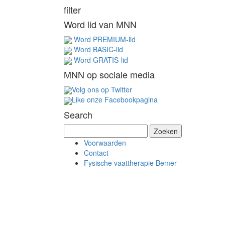
filter
Word lid van MNN
Word PREMIUM-lid
Word BASIC-lid
Word GRATIS-lid
MNN op sociale media
Volg ons op Twitter
Like onze Facebookpagina
Search
Z
o
Voorwaarden
e
Contact
k
Fysische vaattherapie Bemer
e
n
n
a
a
r